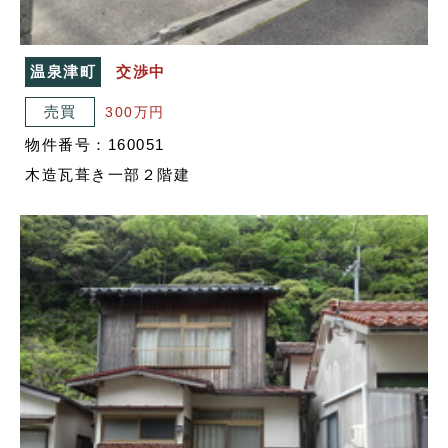
温泉津町
交渉中
売買
300万円
物件番号：160051
木造瓦葺き一部２階建