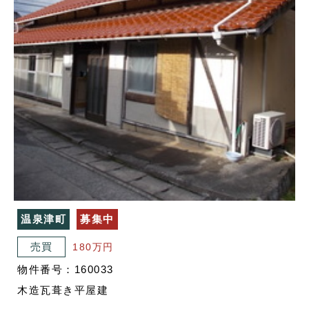
温泉津町
募集中
売買
180万円
物件番号：160033
木造瓦葺き平屋建