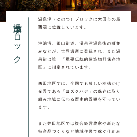
温泉津（ゆのつ）ブロックは大田市の最
温泉津ブロック
西端に位置しています。
沖泊港、銀山街道、温泉津温泉街の町並
みなどが、世界遺産に登録され、また温
泉街は唯一「重要伝統的建造物群保存地
区」に指定されています。
西田地区では、全国でも珍しい稲穂かけ
光景である「ヨズクハデ」の保存に取り
組み地域に伝わる歴史的景観を守ってい
ます。
また井田地区では複合経営農家や新たな
特産品づくりなど地域住民で稼ぐ仕組み