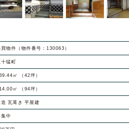
売買物件（物件番号：130063）
五十猛町
39.44㎡ （42坪）
14.00㎡ （94坪）
木造 瓦葺き 平屋建
募集中