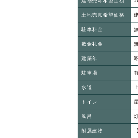
建物売却希望金額
5
土地売却希望価格
駐車料金
敷金礼金
建築年
駐車場
水道
トイレ
風呂
附属建物