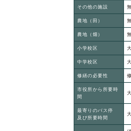
その他の施設
農地（田）
農地（畑）
小学校区
中学校区
修繕の必要性
市役所から所要時
間
最寄りのバス停
及び所要時間