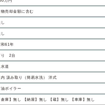
80万円
建物売却金額に含む
無し
無し
昭和61年
有り 2台
上水道
屋内 汲み取り（簡易水洗） 洋式
灯油ボイラー
【倉庫】無し 【納屋】無し 【蔵】無し 【車庫】無し