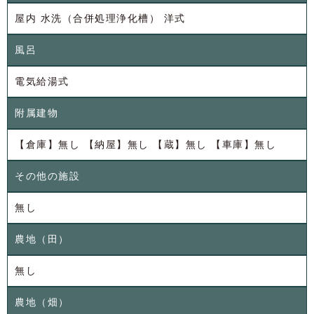
屋内 水洗（合併処理浄化槽） 洋式
風呂
電気給湯式
附属建物
【倉庫】無し 【納屋】無し 【蔵】無し 【車庫】無し
その他の施設
無し
農地（田）
無し
農地（畑）