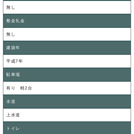
無し
敷金礼金
無し
建築年
平成7年
駐車場
有り 軽2台
水道
上水道
トイレ